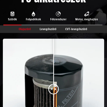
Szűrők
Folyadékok
Fékrendszer
Motor, meghajtás
Olajszűrő
Levegőszűrő
CVT-levegőszűrő