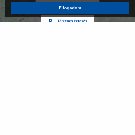
Keresés a lokációd alapján
Elfogadom
Térképes keresés
© Magyar Suzuki Zrt., 2018
2500 Esztergom, Schweidel József utca 52.
Adatkezelési tájékoztató