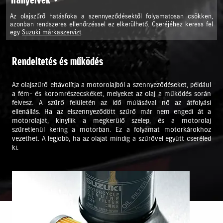
Az olajszűrő hatásfoka a szennyeződésektől folyamatosan csökken,
azonban rendszeres ellenőrzéssel ez elkerülhető. Cseréjéhez keress fel
egy
Suzuki márkaszervizt
.
Rendeltetés és működés
Az olajszűrő eltávolítja a motorolajból a szennyeződéseket, például
a fém- és koromrészecskéket, melyeket az olaj a működés során
felvesz. A szűrő felületén az idő múlásával nő az átfolyási
ellenállás. Ha az elszennyeződött szűrő már nem engedi át a
motorolajat, kinyílik a megkerülő szelep, és a motorolaj
szűretlenül kering a motorban. Ez a folyamat motorkárokhoz
vezethet. A legjobb, ha az olajat mindig a szűrővel együtt cseréled
ki.