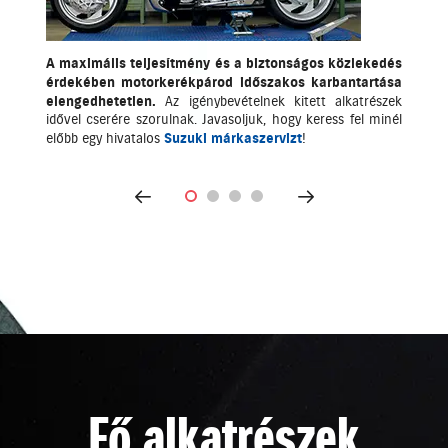
A maximális teljesítmény és a biztonságos közlekedés
érdekében motorkerékpárod időszakos karbantartása
elengedhetetlen.
Az igénybevételnek kitett alkatrészek
idővel cserére szorulnak. Javasoljuk, hogy keress fel minél
előbb egy hivatalos
Suzuki márkaszervizt
!
Fő alkatrészek