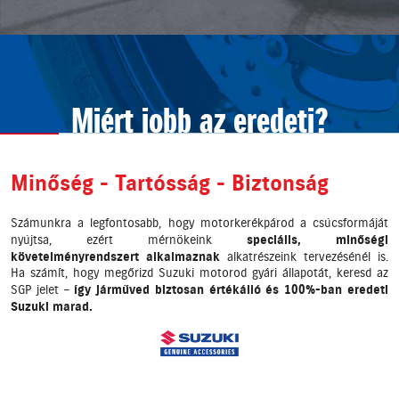
Miért jobb az eredeti?
Minőség - Tartósság - Biztonság
Számunkra a legfontosabb, hogy motorkerékpárod a csúcsformáját
nyújtsa, ezért mérnökeink
speciális, minőségi
követelményrendszert alkalmaznak
alkatrészeink tervezésénél is.
Ha számít, hogy megőrizd Suzuki motorod gyári állapotát, keresd az
SGP jelet –
így járműved biztosan értékálló és 100%-ban eredeti
Suzuki marad.