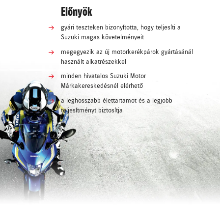
Előnyök
gyári teszteken bizonyította, hogy teljesíti a
Suzuki magas követelményeit
megegyezik az új motorkerékpárok gyártásánál
használt alkatrészekkel
minden hivatalos Suzuki Motor
Márkakereskedésnél elérhető
a leghosszabb élettartamot és a legjobb
teljesítményt biztosítja