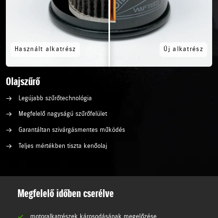
Olajszűrő
Legújabb szűrőtechnológia
Megfelelő nagyságú szűrőfelület
Garantáltan szivárgásmentes működés
Teljes mértékben tiszta kenőolaj
Megfelelő időben cserélve
motoralkatrészek károsodásának megelőzése